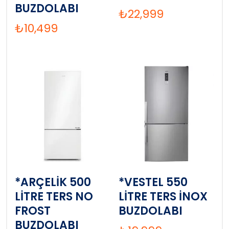
BUZDOLABI
₺
22,999
₺
10,499
*ARÇELİK 500
*VESTEL 550
LİTRE TERS NO
LİTRE TERS İNOX
FROST
BUZDOLABI
BUZDOLABI