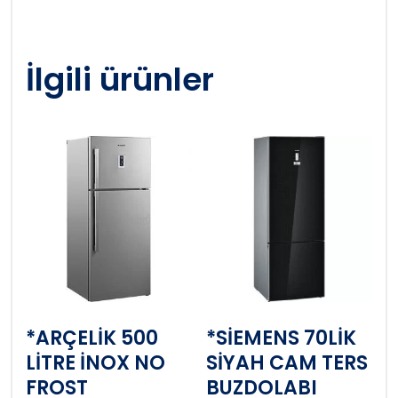
İlgili ürünler
*ARÇELİK 500
*SİEMENS 70LİK
LİTRE İNOX NO
SİYAH CAM TERS
FROST
BUZDOLABI