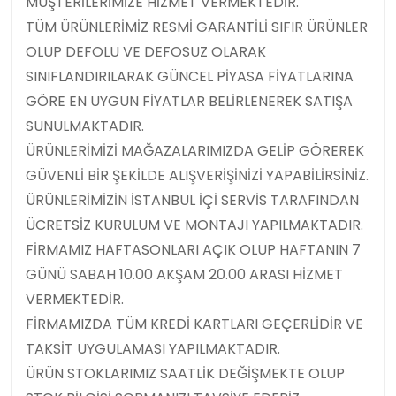
MÜŞTERİLERİMİZE HİZMET VERMEKTEDİR.
TÜM ÜRÜNLERİMİZ RESMİ GARANTİLİ SIFIR ÜRÜNLER
OLUP DEFOLU VE DEFOSUZ OLARAK
SINIFLANDIRILARAK GÜNCEL PİYASA FİYATLARINA
GÖRE EN UYGUN FİYATLAR BELİRLENEREK SATIŞA
SUNULMAKTADIR.
ÜRÜNLERİMİZİ MAĞAZALARIMIZDA GELİP GÖREREK
GÜVENLİ BİR ŞEKİLDE ALIŞVERİŞİNİZİ YAPABİLİRSİNİZ.
ÜRÜNLERİMİZİN İSTANBUL İÇİ SERVİS TARAFINDAN
ÜCRETSİZ KURULUM VE MONTAJI YAPILMAKTADIR.
FİRMAMIZ HAFTASONLARI AÇIK OLUP HAFTANIN 7
GÜNÜ SABAH 10.00 AKŞAM 20.00 ARASI HİZMET
VERMEKTEDİR.
FİRMAMIZDA TÜM KREDİ KARTLARI GEÇERLİDİR VE
TAKSİT UYGULAMASI YAPILMAKTADIR.
ÜRÜN STOKLARIMIZ SAATLİK DEĞİŞMEKTE OLUP