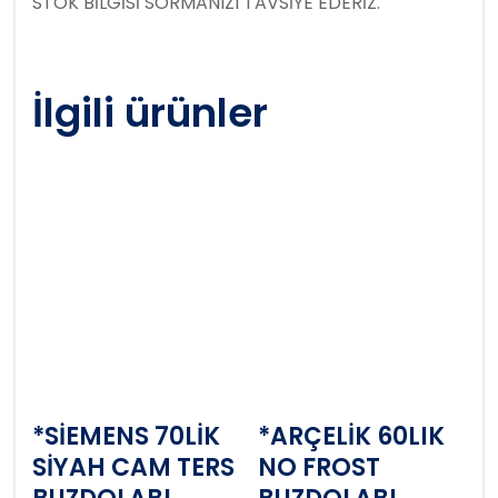
STOK BİLGİSİ SORMANIZI TAVSİYE EDERİZ.
İlgili ürünler
*SİEMENS 70LİK
*ARÇELİK 60LIK
SİYAH CAM TERS
NO FROST