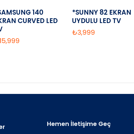
SAMSUNG 140
*SUNNY 82 EKRAN
KRAN CURVED LED
UYDULU LED TV
V
₺
3,999
15,999
Hemen İletişime Geç
er