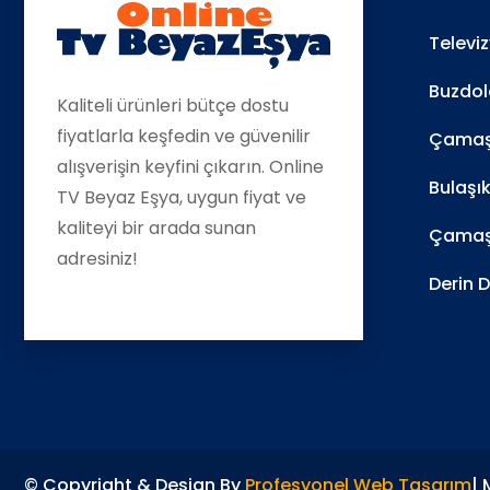
Televi
Buzdol
Kaliteli ürünleri bütçe dostu
fiyatlarla keşfedin ve güvenilir
Çamaşı
alışverişin keyfini çıkarın. Online
Bulaşı
TV Beyaz Eşya, uygun fiyat ve
kaliteyi bir arada sunan
Çamaş
adresiniz!
Derin 
© Copyright & Design By
Profesyonel Web Tasarım
|