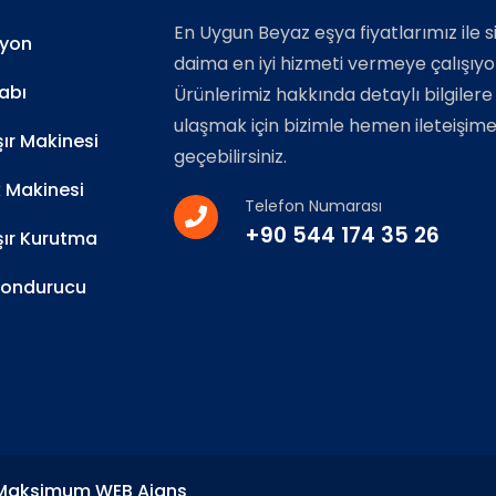
En Uygun Beyaz eşya fiyatlarımız ile s
zyon
daima en iyi hizmeti vermeye çalışıyo
abı
Ürünlerimiz hakkında detaylı bilgilere
ulaşmak için bizimle hemen ileteişim
r Makinesi
geçebilirsiniz.
k Makinesi
Telefon Numarası
+90 544 174 35 26
ır Kurutma
Dondurucu
 Maksimum WEB Ajans