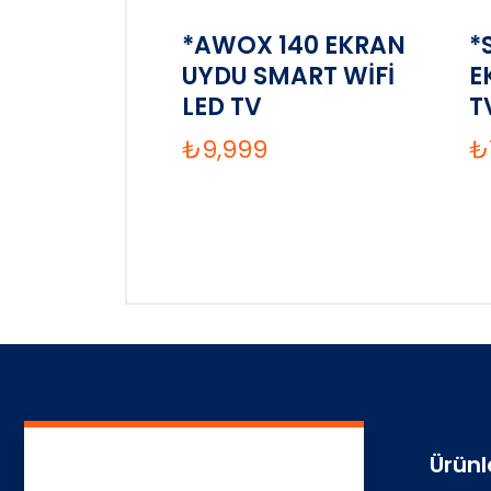
*AWOX 140 EKRAN
*
UYDU SMART WİFİ
E
LED TV
T
₺
9,999
₺
Ürünl