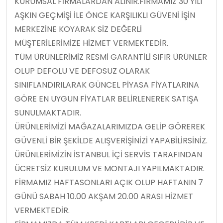
KURUMSAL FİRMALARDAN ALINIR.FİRMAMIZ 30 YILI
AŞKIN GEÇMİŞİ İLE ÖNCE KARŞILIKLI GÜVENİ İŞİN
MERKEZİNE KOYARAK SİZ DEĞERLİ
MÜŞTERİLERİMİZE HİZMET VERMEKTEDİR.
TÜM ÜRÜNLERİMİZ RESMİ GARANTİLİ SIFIR ÜRÜNLER
OLUP DEFOLU VE DEFOSUZ OLARAK
SINIFLANDIRILARAK GÜNCEL PİYASA FİYATLARINA
GÖRE EN UYGUN FİYATLAR BELİRLENEREK SATIŞA
SUNULMAKTADIR.
ÜRÜNLERİMİZİ MAĞAZALARIMIZDA GELİP GÖREREK
GÜVENLİ BİR ŞEKİLDE ALIŞVERİŞİNİZİ YAPABİLİRSİNİZ.
ÜRÜNLERİMİZİN İSTANBUL İÇİ SERVİS TARAFINDAN
ÜCRETSİZ KURULUM VE MONTAJI YAPILMAKTADIR.
FİRMAMIZ HAFTASONLARI AÇIK OLUP HAFTANIN 7
GÜNÜ SABAH 10.00 AKŞAM 20.00 ARASI HİZMET
VERMEKTEDİR.