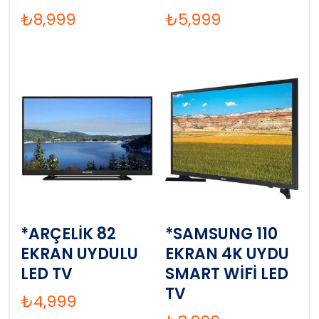
₺
8,999
₺
5,999
*ARÇELİK 82
*SAMSUNG 110
EKRAN UYDULU
EKRAN 4K UYDU
LED TV
SMART WİFİ LED
TV
₺
4,999