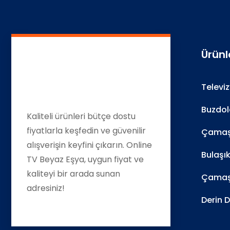
Ürünl
Televi
Buzdol
Kaliteli ürünleri bütçe dostu
fiyatlarla keşfedin ve güvenilir
Çamaşı
alışverişin keyfini çıkarın. Online
Bulaşı
TV Beyaz Eşya, uygun fiyat ve
kaliteyi bir arada sunan
Çamaş
adresiniz!
Derin 