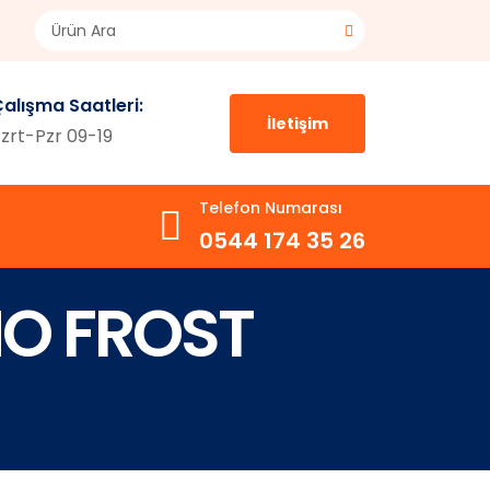
alışma Saatleri:
İletişim
zrt-Pzr 09-19
Telefon Numarası
0544 174 35 26
NO FROST