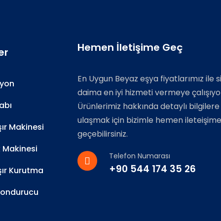
Hemen İletişime Geç
er
En Uygun Beyaz eşya fiyatlarımız ile s
zyon
daima en iyi hizmeti vermeye çalışıyo
abı
Ürünlerimiz hakkında detaylı bilgilere
ulaşmak için bizimle hemen ileteişim
r Makinesi
geçebilirsiniz.
k Makinesi
Telefon Numarası
+90 544 174 35 26
ır Kurutma
Dondurucu