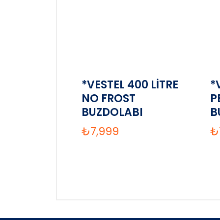
*VESTEL 400 LİTRE
*
NO FROST
P
BUZDOLABI
B
₺
7,999
₺