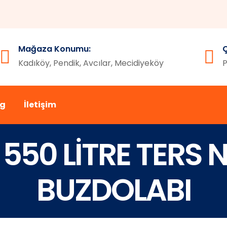
Mağaza Konumu:
Ç
Kadıköy, Pendik, Avcılar, Mecidiyeköy
P
og
İletişim
550 LİTRE TERS 
BUZDOLABI