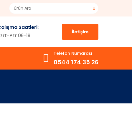
alışma Saatleri:
İletişim
zrt-Pzr 09-19
Telefon Numarası
0544 174 35 26