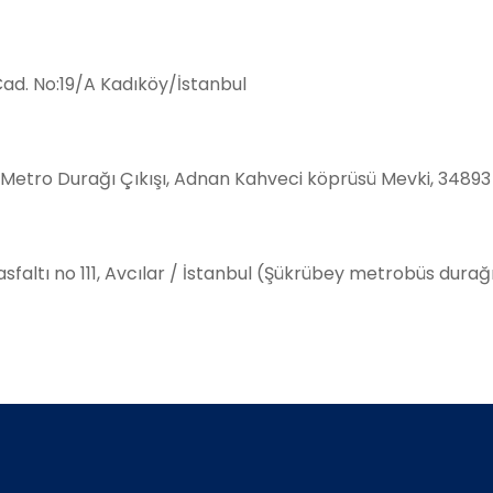
d. No:19/A Kadıköy/İstanbul
i Metro Durağı Çıkışı, Adnan Kahveci köprüsü Mevki, 34893
faltı no 111, Avcılar / İstanbul (Şükrübey metrobüs durağı