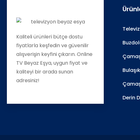
Ürünl
Televi
Kaliteli ürünleri bütçe dostu
Buzdol
fiyatlarla keşfedin ve güvenilir
alışverişin keyfini çıkarın. Online
Çamaşı
TV Beyaz Eşya, uygun fiyat ve
Bulaşı
kaliteyi bir arada sunan
adresiniz!
Çamaş
Derin 