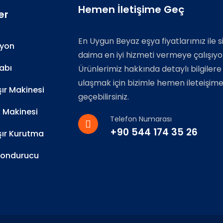
Hemen İletişime Geç
er
En Uygun Beyaz eşya fiyatlarımız ile s
zyon
daima en iyi hizmeti vermeye çalışıyo
abı
Ürünlerimiz hakkında detaylı bilgilere
ulaşmak için bizimle hemen ileteişim
r Makinesi
geçebilirsiniz.
k Makinesi
Telefon Numarası
+90 544 174 35 26
ır Kurutma
Dondurucu