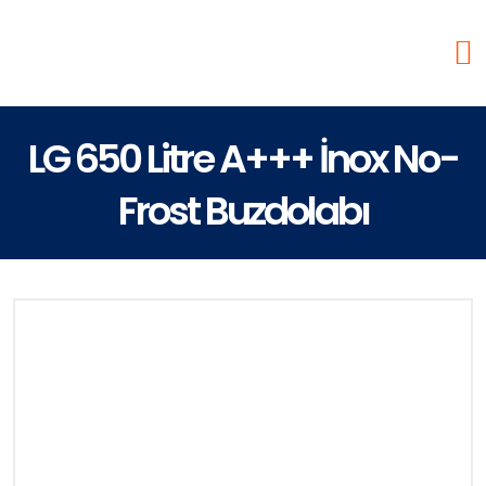
LG 650 Litre A+++ İnox No-
Frost Buzdolabı