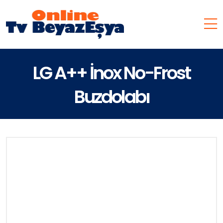
LG A++ İnox No-Frost
Buzdolabı