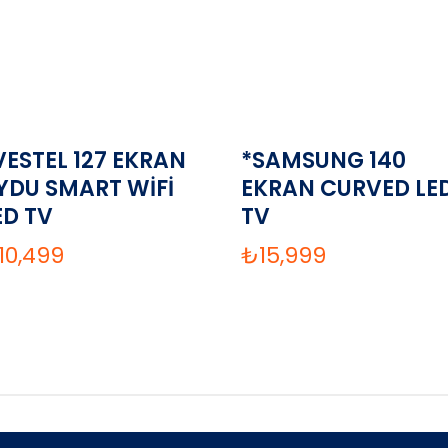
VESTEL 127 EKRAN
*SAMSUNG 140
YDU SMART WİFİ
EKRAN CURVED LE
ED TV
TV
10,499
₺
15,999