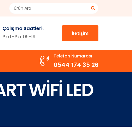
Çalışma Saatleri:
İletişim
Pzrt-Pzr 09-19
Telefon Numarası
0544 174 35 26
RT WİFİ LED