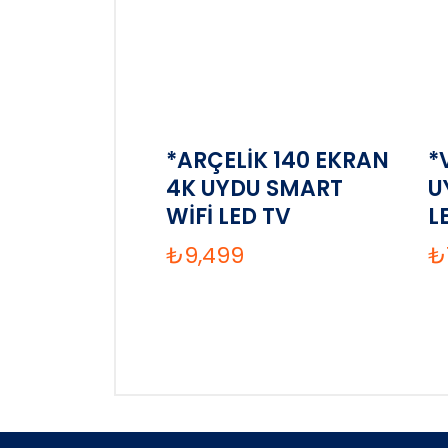
*ARÇELİK 140 EKRAN
*
4K UYDU SMART
U
WİFİ LED TV
L
₺
9,499
₺