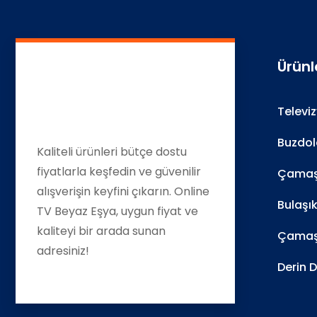
Ürünl
Televi
Buzdol
Kaliteli ürünleri bütçe dostu
fiyatlarla keşfedin ve güvenilir
Çamaşı
alışverişin keyfini çıkarın. Online
Bulaşı
TV Beyaz Eşya, uygun fiyat ve
kaliteyi bir arada sunan
Çamaş
adresiniz!
Derin 