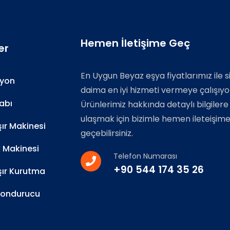
Hemen İletişime Geç
er
En Uygun Beyaz eşya fiyatlarımız ile s
zyon
daima en iyi hizmeti vermeye çalışıyo
abı
Ürünlerimiz hakkında detaylı bilgilere
ulaşmak için bizimle hemen ileteişim
r Makinesi
geçebilirsiniz.
k Makinesi
Telefon Numarası
+90 544 174 35 26
ır Kurutma
Dondurucu