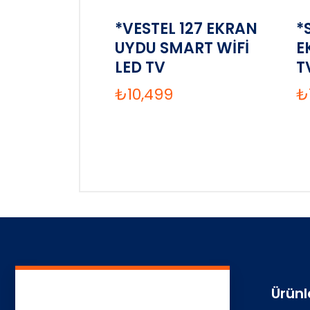
*VESTEL 127 EKRAN
*
UYDU SMART WİFİ
E
LED TV
T
₺
10,499
₺
Ürünl