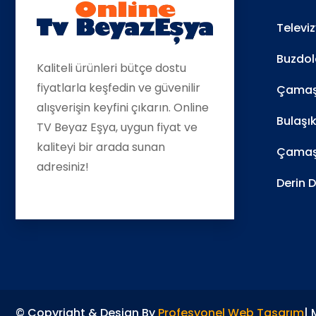
Televi
Buzdol
Kaliteli ürünleri bütçe dostu
fiyatlarla keşfedin ve güvenilir
Çamaşı
alışverişin keyfini çıkarın. Online
Bulaşı
TV Beyaz Eşya, uygun fiyat ve
kaliteyi bir arada sunan
Çamaş
adresiniz!
Derin 
© Copyright & Design By
Profesyonel Web Tasarım
|