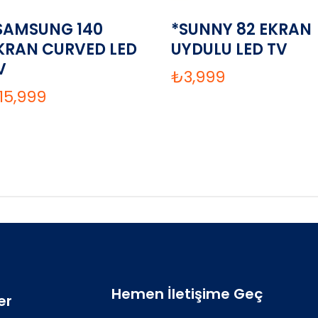
SAMSUNG 140
*SUNNY 82 EKRAN
KRAN CURVED LED
UYDULU LED TV
V
₺
3,999
15,999
Hemen İletişime Geç
er