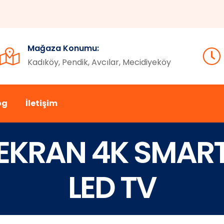
Mağaza Konumu:
Kadıköy, Pendik, Avcılar, Mecidiyeköy
og
İletişim
0 EKRAN 4K SMAR
LED TV