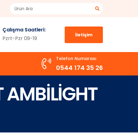
Çalışma Saatleri:
İletişim
Pzrt-Pzr 09-19
Telefon Numarası
0544 174 35 26
T AMBİLİGHT