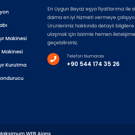
En Uygun Beyaz eşya fiyatlarımız ile s
zyon
daima en iyi hizmeti vermeye çalışıyo
abı
Ürünlerimiz hakkında detaylı bilgilere
ulaşmak için bizimle hemen ileteişim
r Makinesi
geçebilirsiniz.
k Makinesi
Telefon Numarası
+90 544 174 35 26
ır Kurutma
Dondurucu
 Maksimum WEB Ajans