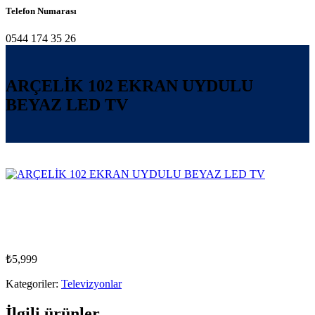
Telefon Numarası
0544 174 35 26
ARÇELİK 102 EKRAN UYDULU
BEYAZ LED TV
₺
5,999
Kategoriler:
Televizyonlar
İlgili ürünler