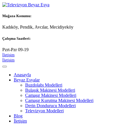
Mağaza Konumu:
Kadıköy, Pendik, Avcılar, Mecidiyeköy
Çalışma Saatleri:
Pzrt-Pzr 09-19
İletişim
İletişim
Anasayfa
Beyaz Eşyalar
Buzdolabı Modelleri
Bulaşık Makinesi Modelleri
Çamaşır Makinesi Modelleri
Çamaşır Kurutma Makinesi Modelleri
Derin Dondurucu Modelleri
Televizyon Modelleri
Blog
İletişim