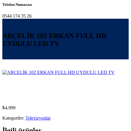
Telefon Numarası
0544 174 35 26
ARÇELİK 102 ERKAN FULL HD
UYDULU LED TV
₺
4,999
Kategoriler:
Televizyonlar
İlgili ürünler