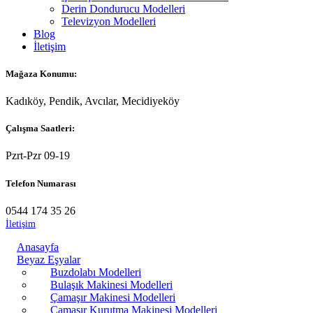
Derin Dondurucu Modelleri
Televizyon Modelleri
Blog
İletişim
Mağaza Konumu:
Kadıköy, Pendik, Avcılar, Mecidiyeköy
Çalışma Saatleri:
Pzrt-Pzr 09-19
Telefon Numarası
0544 174 35 26
İletişim
Anasayfa
Beyaz Eşyalar
Buzdolabı Modelleri
Bulaşık Makinesi Modelleri
Çamaşır Makinesi Modelleri
Çamaşır Kurutma Makinesi Modelleri