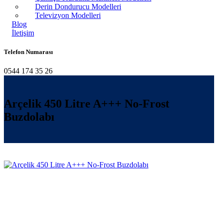
Derin Dondurucu Modelleri
Televizyon Modelleri
Blog
İletişim
Telefon Numarası
0544 174 35 26
Arçelik 450 Litre A+++ No-Frost
Buzdolabı