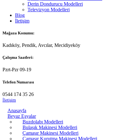
Derin Dondurucu Modelleri
Televizyon Modelleri
Blog
İletişim
Mağaza Konumu:
Kadıköy, Pendik, Avcılar, Mecidiyeköy
Çalışma Saatleri:
Pzrt-Pzr 09-19
Telefon Numarası
0544 174 35 26
İletişim
Anasayfa
Beyaz Eşyalar
Buzdolabı Modelleri
Bulaşık Makinesi Modelleri
Çamaşır Makinesi Modelleri
Çamaşır Kurutma Makinesi Modelleri