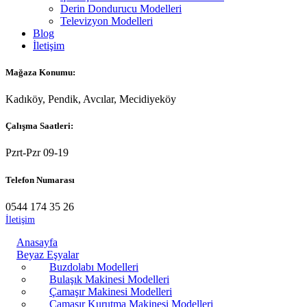
Derin Dondurucu Modelleri
Televizyon Modelleri
Blog
İletişim
Mağaza Konumu:
Kadıköy, Pendik, Avcılar, Mecidiyeköy
Çalışma Saatleri:
Pzrt-Pzr 09-19
Telefon Numarası
0544 174 35 26
İletişim
Anasayfa
Beyaz Eşyalar
Buzdolabı Modelleri
Bulaşık Makinesi Modelleri
Çamaşır Makinesi Modelleri
Çamaşır Kurutma Makinesi Modelleri