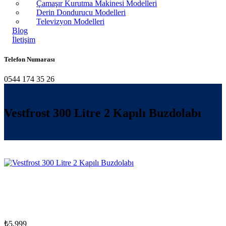
Çamaşır Kurutma Makinesi Modelleri
Derin Dondurucu Modelleri
Televizyon Modelleri
Blog
İletişim
Telefon Numarası
0544 174 35 26
Vestfrost 300 Litre 2 Kapılı Buzdolabı
₺
5,999