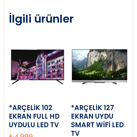
İlgili ürünler
*ARÇELİK 102
*ARÇELİK 127
EKRAN FULL HD
EKRAN UYDU
UYDULU LED TV
SMART WİFİ LED
TV
₺
4,999