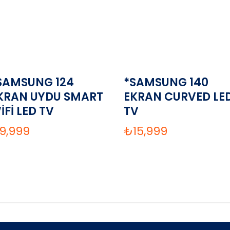
SAMSUNG 124
*SAMSUNG 140
KRAN UYDU SMART
EKRAN CURVED LE
İFİ LED TV
TV
9,999
₺
15,999