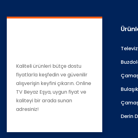
Ürünl
Televi
Buzdol
Kaliteli ürünleri bütçe dostu
fiyatlarla keşfedin ve güvenilir
Çamaşı
alışverişin keyfini çıkarın. Online
Bulaşı
TV Beyaz Eşya, uygun fiyat ve
kaliteyi bir arada sunan
Çamaş
adresiniz!
Derin 