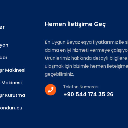
Hemen İletişime Geç
er
En Uygun Beyaz eşya fiyatlarımız ile s
zyon
daima en iyi hizmeti vermeye çalışıyo
abı
Ürünlerimiz hakkında detaylı bilgilere
ulaşmak için bizimle hemen ileteişim
r Makinesi
geçebilirsiniz.
k Makinesi
Telefon Numarası
+90 544 174 35 26
ır Kurutma
Dondurucu