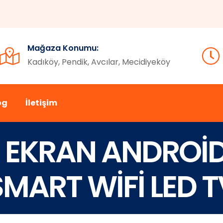
Mağaza Konumu:
Kadıköy, Pendik, Avcılar, Mecidiyeköy
og
İletişim
 EKRAN ANDROİ
SMART WİFİ LED T