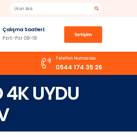
Çalışma Saatleri:
İletişim
Pzrt-Pzr 09-19
Telefon Numarası
0544 174 35 26
D 4K UYDU
V