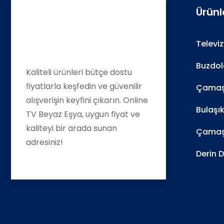
Ürünl
Televi
Buzdol
Kaliteli ürünleri bütçe dostu
fiyatlarla keşfedin ve güvenilir
Çamaşı
alışverişin keyfini çıkarın. Online
Bulaşı
TV Beyaz Eşya, uygun fiyat ve
kaliteyi bir arada sunan
Çamaş
adresiniz!
Derin 