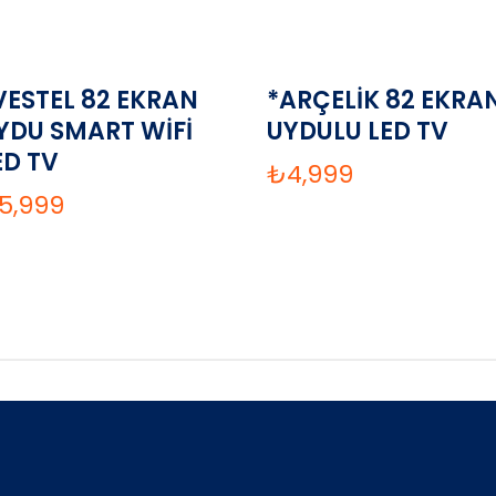
VESTEL 82 EKRAN
*ARÇELİK 82 EKRA
YDU SMART WİFİ
UYDULU LED TV
ED TV
₺
4,999
5,999