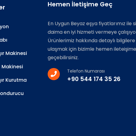
Hemen İletişime Geç
er
En Uygun Beyaz eşya fiyatlarımız ile s
zyon
daima en iyi hizmeti vermeye çalışıyo
abı
Ürünlerimiz hakkında detaylı bilgilere
ulaşmak için bizimle hemen ileteişim
r Makinesi
geçebilirsiniz.
k Makinesi
Telefon Numarası
+90 544 174 35 26
ır Kurutma
Dondurucu