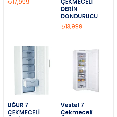
ÇEKMECELİ
₺
17,999
DERİN
DONDURUCU
₺
13,999
UĞUR 7
Vestel 7
ÇEKMECELİ
Çekmeceli