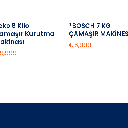
eko 8 Kilo
*BOSCH 7 KG
amaşır Kurutma
ÇAMAŞIR MAKİNES
akinası
₺
6,999
9,999