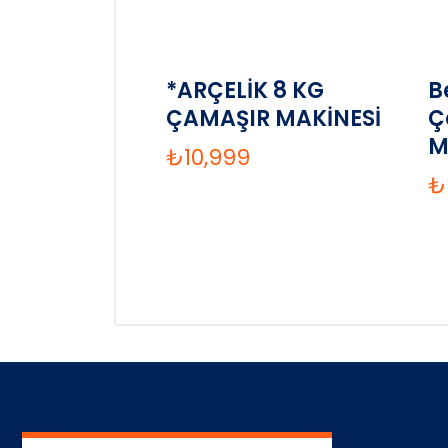
*ARÇELİK 8 KG
B
ÇAMAŞIR MAKİNESİ
Ç
M
₺
10,999
₺