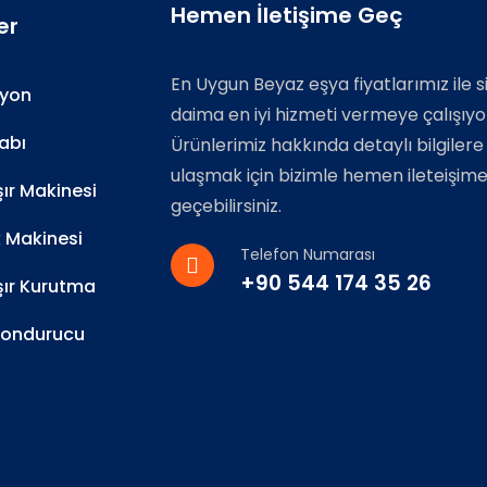
Hemen İletişime Geç
er
En Uygun Beyaz eşya fiyatlarımız ile s
zyon
daima en iyi hizmeti vermeye çalışıyo
abı
Ürünlerimiz hakkında detaylı bilgilere
ulaşmak için bizimle hemen ileteişim
r Makinesi
geçebilirsiniz.
k Makinesi
Telefon Numarası
+90 544 174 35 26
ır Kurutma
Dondurucu