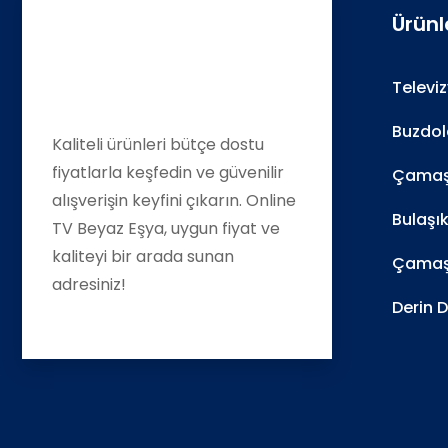
Ürünl
Televi
Buzdol
Kaliteli ürünleri bütçe dostu
fiyatlarla keşfedin ve güvenilir
Çamaşı
alışverişin keyfini çıkarın. Online
Bulaşı
TV Beyaz Eşya, uygun fiyat ve
kaliteyi bir arada sunan
Çamaş
adresiniz!
Derin 