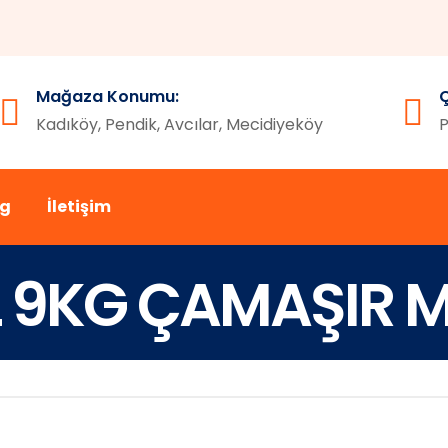
Mağaza Konumu:
Ç
Kadıköy, Pendik, Avcılar, Mecidiyeköy
P
og
İletişim
L 9KG ÇAMAŞIR M