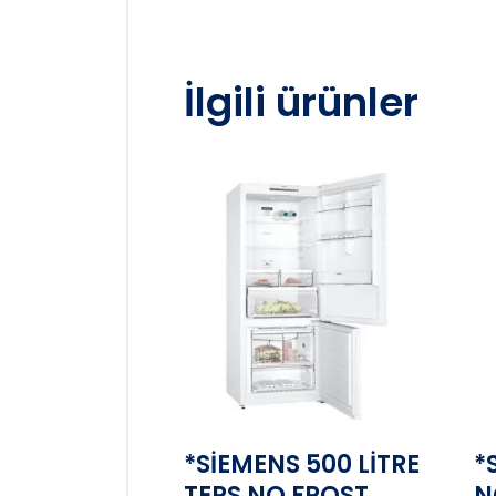
İlgili ürünler
*SİEMENS 500 LİTRE
*
TERS NO FROST
N