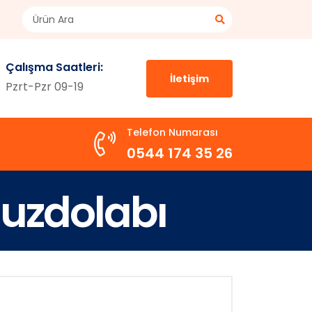
Çalışma Saatleri:
İletişim
Pzrt-Pzr 09-19
Telefon Numarası
0544 174 35 26
Buzdolabı