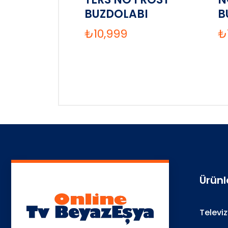
BUZDOLABI
B
₺
10,999
₺
Ürünl
Televi