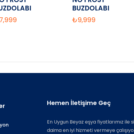
UZDOLABI
BUZDOLABI
7,999
₺
9,999
Hemen İletişime Geç
er
En Uygun Beyaz eşya fiyatlarımız ile s
zyon
daima en iyi hizmeti vermeye çalışıyo