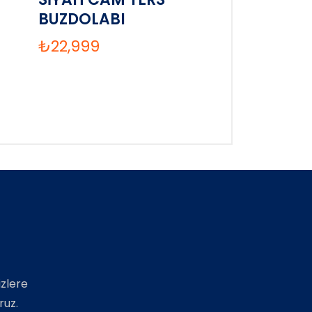
BUZDOLABI
₺
22,999
izlere
ruz.