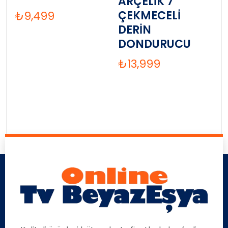
ARÇELİK 7
ÇEKMECELİ
₺
9,499
DERİN
DONDURUCU
₺
13,999