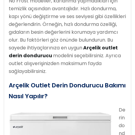
No Frost modeller, karlanma yapmadıkları için
temizlik açısından avantajlıdır. Hızlı dondurma,
kapı yönü değiştirme ve ses seviyesi gibi özellikleri
değerlendirin. Örneğin, hızlı dondurma özelliği,
gıdaların besin değerlerini korumaya yardımcı
olur. Bu faktörleri göz önünde bulundurun. Bu
sayede ihtiyaçlarınıza en uygun
Arçelik outlet
derin dondurucu
modelini seçebilirsiniz. Ayrıca
outlet alışverişinizden maksimum fayda
sağlayabilirsiniz.
Arçelik Outlet Derin Dondurucu Bakımı
Nasıl Yapılır?
De
rin
do
nd