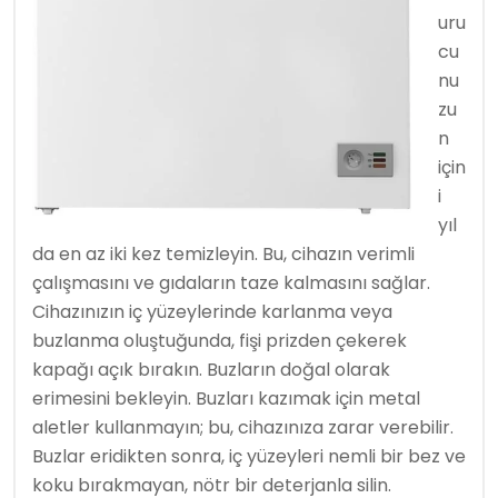
uru
cu
nu
zu
n
için
i
yıl
da en az iki kez temizleyin. Bu, cihazın verimli
çalışmasını ve gıdaların taze kalmasını sağlar.
Cihazınızın iç yüzeylerinde karlanma veya
buzlanma oluştuğunda, fişi prizden çekerek
kapağı açık bırakın. Buzların doğal olarak
erimesini bekleyin. Buzları kazımak için metal
aletler kullanmayın; bu, cihazınıza zarar verebilir.
Buzlar eridikten sonra, iç yüzeyleri nemli bir bez ve
koku bırakmayan, nötr bir deterjanla silin.