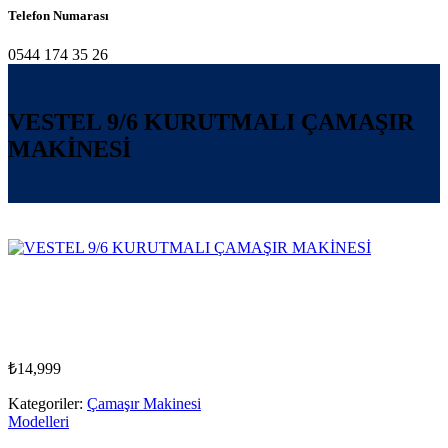
Telefon Numarası
0544 174 35 26
VESTEL 9/6 KURUTMALI ÇAMAŞIR
MAKİNESİ
₺
14,999
Kategoriler:
Çamaşır Makinesi
Modelleri