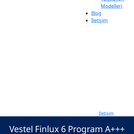
Modelleri
Blog
İletişim
Mağaza Konumu:
Kadıköy, Pendik,
Avcılar, Mecidiyeköy
Çalışma Saatleri:
Pzrt-Pzr 09-19
Telefon
Numarası
0544 174 35 26
İletişim
Vestel Finlux 6 Program A+++