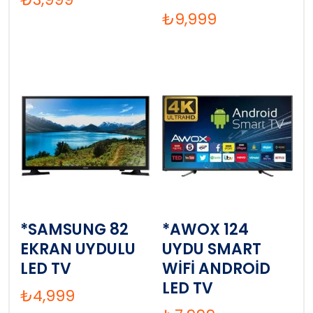
₺
9,999
*SAMSUNG 82
*AWOX 124
EKRAN UYDULU
UYDU SMART
LED TV
WİFİ ANDROİD
LED TV
₺
4,999