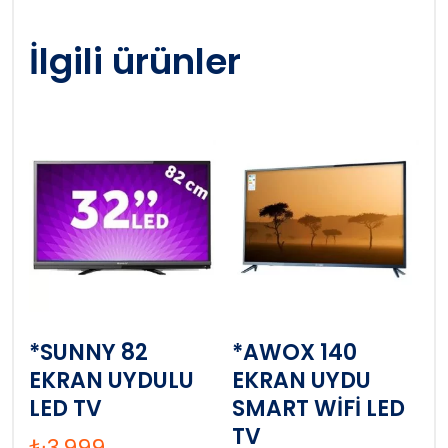
İlgili ürünler
*SUNNY 82
*AWOX 140
EKRAN UYDULU
EKRAN UYDU
LED TV
SMART WİFİ LED
TV
₺
3,999