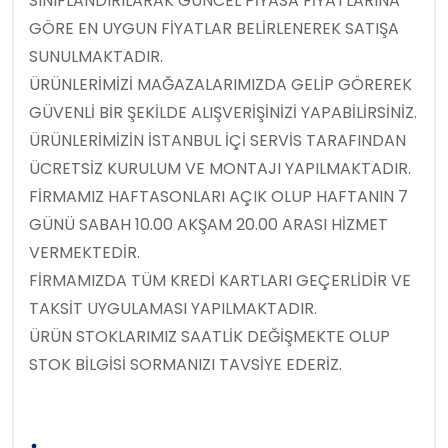
SINIFLANDIRILARAK GÜNCEL PİYASA FİYATLARINA
GÖRE EN UYGUN FİYATLAR BELİRLENEREK SATIŞA
SUNULMAKTADIR.
ÜRÜNLERİMİZİ MAĞAZALARIMIZDA GELİP GÖREREK
GÜVENLİ BİR ŞEKİLDE ALIŞVERİŞİNİZİ YAPABİLİRSİNİZ.
ÜRÜNLERİMİZİN İSTANBUL İÇİ SERVİS TARAFINDAN
ÜCRETSİZ KURULUM VE MONTAJI YAPILMAKTADIR.
FİRMAMIZ HAFTASONLARI AÇIK OLUP HAFTANIN 7
GÜNÜ SABAH 10.00 AKŞAM 20.00 ARASI HİZMET
VERMEKTEDİR.
FİRMAMIZDA TÜM KREDİ KARTLARI GEÇERLİDİR VE
TAKSİT UYGULAMASI YAPILMAKTADIR.
ÜRÜN STOKLARIMIZ SAATLİK DEĞİŞMEKTE OLUP
STOK BİLGİSİ SORMANIZI TAVSİYE EDERİZ.