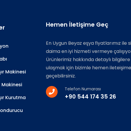
Hemen İletişime Geç
er
En Uygun Beyaz eşya fiyatlarımız ile s
zyon
daima en iyi hizmeti vermeye çalışıyo
abı
Ürünlerimiz hakkında detaylı bilgilere
ulaşmak için bizimle hemen ileteişim
r Makinesi
geçebilirsiniz.
k Makinesi
Telefon Numarası
+90 544 174 35 26
ır Kurutma
Dondurucu