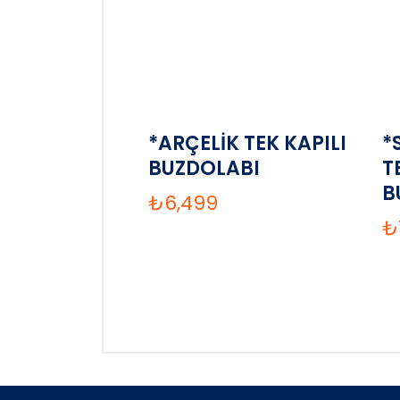
*ARÇELİK TEK KAPILI
*
BUZDOLABI
T
B
₺
6,499
₺