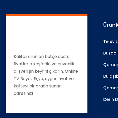
Ürünl
Televi
Buzdol
Kaliteli ürünleri bütçe dostu
fiyatlarla keşfedin ve güvenilir
Çamaşı
alışverişin keyfini çıkarın. Online
Bulaşı
TV Beyaz Eşya, uygun fiyat ve
kaliteyi bir arada sunan
Çamaş
adresiniz!
Derin 