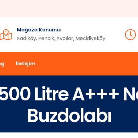
Mağaza Konumu:
Kadıköy, Pendik, Avcılar, Mecidiyeköy
og
İletişim
 500 Litre A+++ N
Buzdolabı