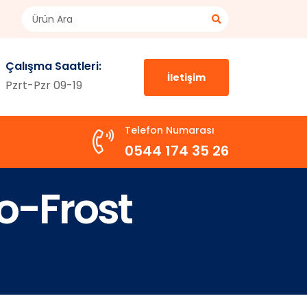
Çalışma Saatleri:
İletişim
Pzrt-Pzr 09-19
Telefon Numarası
0544 174 35 26
o-Frost