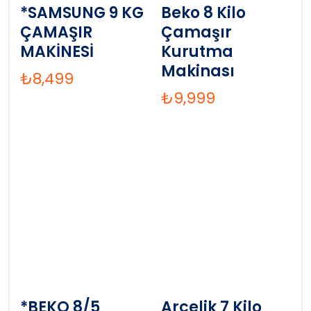
*SAMSUNG 9 KG
Beko 8 Kilo
ÇAMAŞIR
Çamaşır
MAKİNESİ
Kurutma
Makinası
₺
8,499
₺
9,999
*BEKO 8/5
Arçelik 7 Kilo